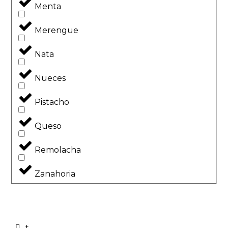
Menta
Merengue
Nata
Nueces
Pistacho
Queso
Remolacha
Zanahoria
t