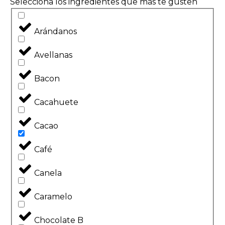
Selecciona los ingredientes que más te gusten
Arándanos
Avellanas
Bacon
Cacahuete
Cacao
Café
Canela
Caramelo
Chocolate B