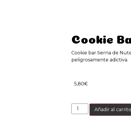
ENVIO gratis en pedidos superiores a 60€
Cookie Ba
Cookie bar tierna de Nute
peligrosamente adictiva.
5,80
€
Añadir al carrit