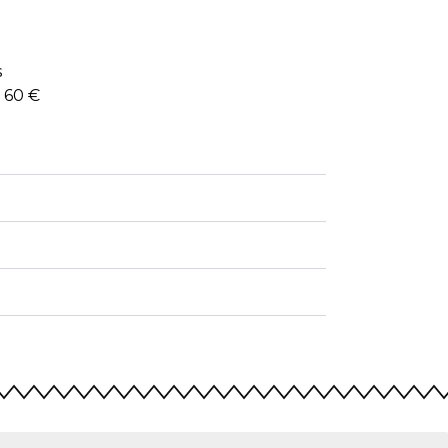
s
e 60 €