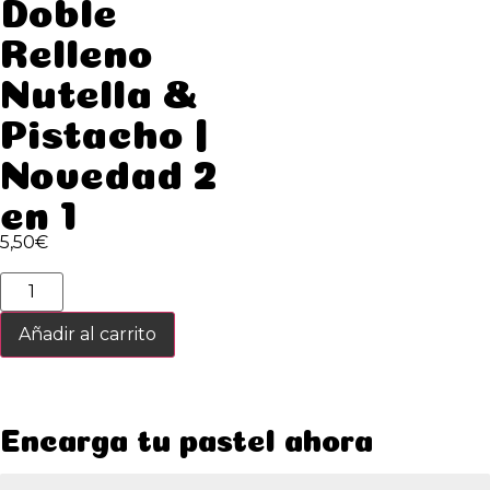
Doble
Relleno
Nutella &
Pistacho |
Novedad 2
en 1
5,50
€
Cookie
Doble
Relleno
Nutella
Añadir al carrito
&
Pistacho
|
Novedad
2
en
Encarga tu pastel ahora
1
cantidad