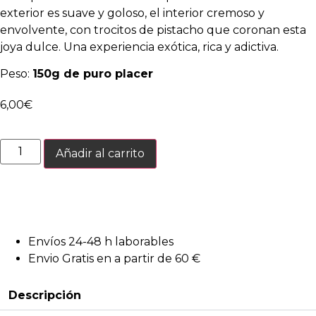
exterior es suave y goloso, el interior cremoso y
envolvente, con trocitos de pistacho que coronan esta
joya dulce. Una experiencia exótica, rica y adictiva.
Peso:
150g de puro placer
6,00
€
Cookie
Añadir al carrito
Dubái
cantidad
Envíos 24-48 h laborables
Envio Gratis en a partir de 60 €
Descripción