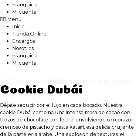
Franquicia
Mi cuenta
Menú
Inicio
Tienda Online
Encargos
Nosotros
Franquicia
Mi cuenta
Diapositiva anterior
ENVIO gratis en pedidos superiores a 60€
Diapositiva siguiente
Cookie Dubái
Déjate seducir por el lujo en cada bocado. Nuestra
cookie Dubái combina una intensa masa de cacao con
trozos de chocolate con leche, envolviendo un corazón
cremoso de pistacho y pasta kataifi, esa delicia crujiente
de la pastelería árabe. Una explosión de texturas: el