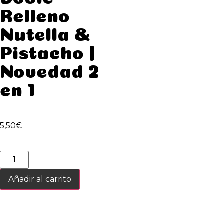
Relleno
Nutella &
Pistacho |
Novedad 2
en 1
5,50
€
Añadir al carrito